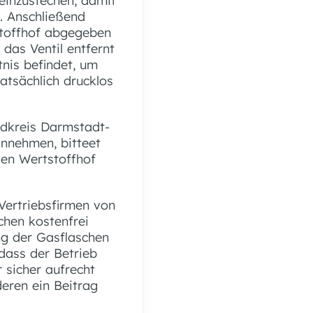
einzustechen, damit
. Anschließend
stoffhof abgegeben
das Ventil entfernt
tnis befindet, um
tatsächlich drucklos
ndkreis Darmstadt-
annehmen, bitteet
en Wertstoffhof
Vertriebsfirmen von
chen kostenfrei
ng der Gasflaschen
dass der Betrieb
 sicher aufrecht
eren ein Beitrag