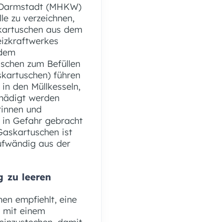
k Darmstadt (MHKW)
le zu verzeichnen,
skartuschen aus dem
eizkraftwerkes
 dem
aschen zum Befüllen
kartuschen) führen
 in den Müllkesseln,
chädigt werden
rinnen und
s in Gefahr gebracht
Gaskartuschen ist
ufwändig aus der
g zu leeren
en empfiehlt, eine
 mit einem