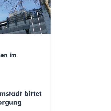
hen im
mstadt bittet
orgung