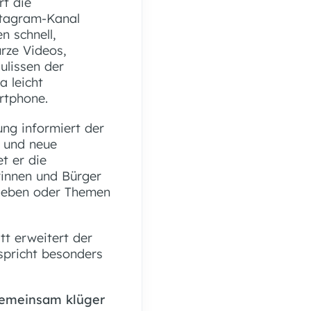
rt die
stagram-Kanal
 schnell,
urze Videos,
ulissen der
 leicht
rtphone.
ung informiert der
e und neue
t er die
rinnen und Bürger
 geben oder Themen
tt erweitert der
spricht besonders
gemeinsam klüger